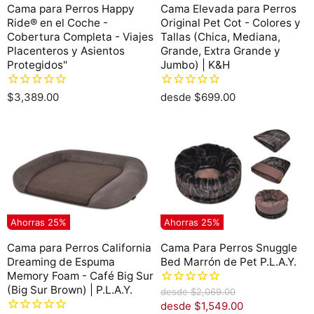
Cama para Perros Happy
Cama Elevada para Perros
Ride® en el Coche -
Original Pet Cot - Colores y
Cobertura Completa - Viajes
Tallas (Chica, Mediana,
Placenteros y Asientos
Grande, Extra Grande y
Protegidos"
Jumbo) | K&H
$3,389.00
desde
$699.00
Ahorras
25
%
Ahorras
25
%
Cama para Perros California
Cama Para Perros Snuggle
Dreaming de Espuma
Bed Marrón de Pet P.L.A.Y.
Memory Foam - Café Big Sur
(Big Sur Brown) | P.L.A.Y.
P
desde
$2,069.00
r
desde
$1,549.00