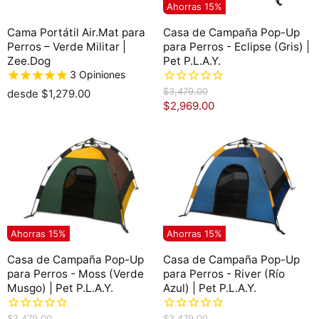
Ahorras
15
%
a
l
Cama Portátil Air.Mat para
Casa de Campaña Pop-Up
Perros – Verde Militar |
para Perros - Eclipse (Gris) |
Zee.Dog
Pet P.L.A.Y.
3
Opiniones
P
$3,479.00
desde
$1,279.00
r
P
$2,969.00
e
r
c
e
i
o
c
o
i
r
o
i
g
a
i
c
n
Ahorras
15
%
Ahorras
15
%
t
a
l
u
Casa de Campaña Pop-Up
Casa de Campaña Pop-Up
a
para Perros - Moss (Verde
para Perros - River (Río
l
Musgo) | Pet P.L.A.Y.
Azul) | Pet P.L.A.Y.
P
P
$3,479.00
$3,479.00