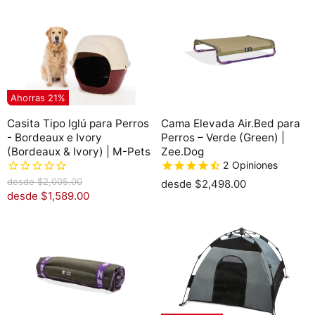
Ahorras
21
%
Casita Tipo Iglú para Perros
Cama Elevada Air.Bed para
- Bordeaux e Ivory
Perros – Verde (Green) |
(Bordeaux & Ivory) | M-Pets
Zee.Dog
2
Opiniones
P
desde
$2,005.00
desde
$2,498.00
r
desde
$1,589.00
e
c
i
o
o
r
i
g
i
n