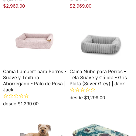
r
r
P
P
$2,969.00
$2,969.00
e
e
r
r
c
c
e
e
i
i
o
o
c
c
o
o
i
i
r
r
o
o
i
i
g
g
a
a
i
i
c
c
n
n
t
t
a
a
l
l
u
u
Cama Lambert para Perros -
Cama Nube para Perros -
a
a
Suave y Textura
Tela Suave y Cálida - Gris
l
l
Aborregada - Palo de Rosa |
Plata (Silver Grey) | Jack
Jack
desde
$1,299.00
desde
$1,299.00