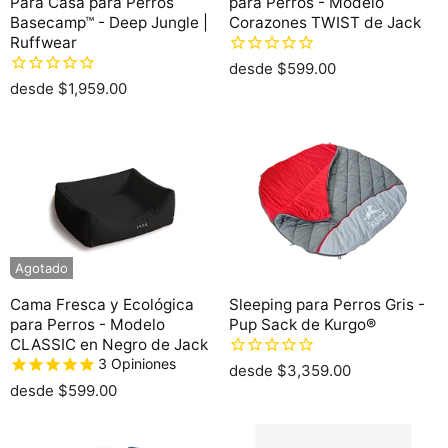
Para Casa para Perros
para Perros - Modelo
Basecamp™ - Deep Jungle |
Corazones TWIST de Jack
Ruffwear
desde
$599.00
desde
$1,959.00
Agotado
Cama Fresca y Ecológica
Sleeping para Perros Gris -
para Perros - Modelo
Pup Sack de Kurgo®
CLASSIC en Negro de Jack
3
Opiniones
desde
$3,359.00
desde
$599.00