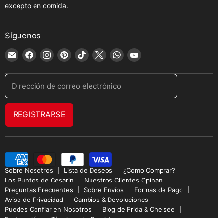
excepto en comida.
Síguenos
Encuéntrenos
Encuéntrenos
Encuéntrenos
Encuéntrenos
Encuéntrenos
Encuéntrenos
Encuéntrenos
Encuéntrenos
en
en
en
en
en
en
en
en
Correo
Facebook
Instagram
Pinterest
TikTok
X
WhatsApp
YouTube
Dirección de correo electrónico
electrónico
REGISTRARSE
Sobre Nosotros
Lista de Deseos
¿Como Comprar?
Los Puntos de Cesarin
Nuestros Clientes Opinan
Preguntas Frecuentes
Sobre Envíos
Formas de Pago
Aviso de Privacidad
Cambios & Devoluciones
Puedes Confiar en Nosotros
Blog de Frida & Chelsee