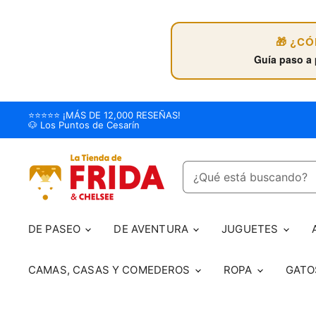
🎁 ¿C
Guía paso a 
⭐️⭐️⭐️⭐️⭐️ ¡MÁS DE 12,000 RESEÑAS!
🐶 Los Puntos de Cesarín
DE PASEO
DE AVENTURA
JUGUETES
CAMAS, CASAS Y COMEDEROS
ROPA
GAT