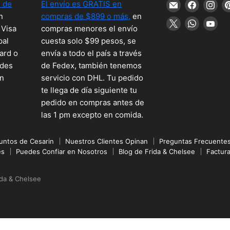
 de
El envío es GRATIS en
Encuéntreno
Encuént
En
n
compras de $899 o más,
en
en
en
en
Encuéntreno
Encuént
En
 Visa
compras menores el envío
Correo
Faceboo
Ins
en
en
en
pal
cuesta solo $99 pesos, se
electrónico
X
WhatsA
Yo
ard o
envía a todo el país a través
edes
de Fedex, también tenemos
en
servicio con DHL. Tu pedido
te llega de día siguiente tu
pedido en compras antes de
las 1 pm excepto en comida.
untos de Cesarin
Nuestros Clientes Opinan
Preguntas Frecuente
es
Puedes Confiar en Nosotros
Blog de Frida & Chelsee
Factur
ida & Chelsee