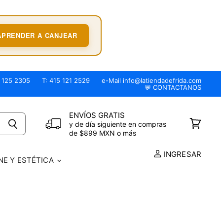
APRENDER A CANJEAR
 125 2305
T: 415 121 2529
e-Mail info@latiendadefrida.com
💬 CONTACTANOS
ENVÍOS GRATIS
y de día siguiente en compras
Ver
de $899 MXN o más
carrito
INGRESAR
NE Y ESTÉTICA