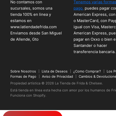
No contamos con
Tenemos varias formas
sucursales, somos una
pago,
puedes pagar co
tienda 100% en linea y
American Express, con
estamos en
o MasterCard, con Pay
www.latiendadefrida.com
igual con Visa, Masterc
Enviamos desde San Miguel
American Express, pu
de Allende, Gto
pagar en Oxxo o bien 
Santander o hacer
transferencia bancaria.
Sobre Nosotros
Lista de Deseos
¿Como Comprar?
Los P
Formas de Pago
Aviso de Privacidad
Cambios & Devolucion
Propiedad artística © 2026 La Tienda de Frida & Chelsee.
Está tienda en línea esta hecha con amor por los humanos de Fr
Funciona con Shopify
.