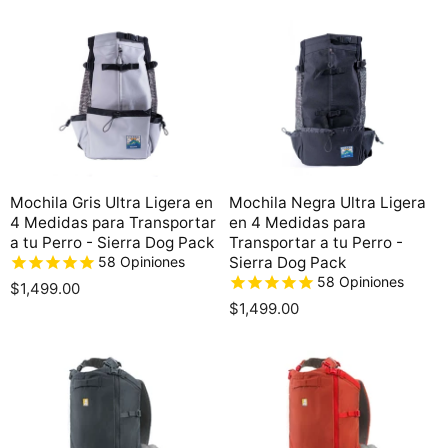
r
r
c
c
e
e
i
i
o
o
c
c
o
o
i
i
r
r
o
o
i
i
g
g
a
a
i
i
c
c
n
n
t
t
a
a
l
l
u
u
Mochila Gris Ultra Ligera en
Mochila Negra Ultra Ligera
a
a
4 Medidas para Transportar
en 4 Medidas para
l
l
a tu Perro - Sierra Dog Pack
Transportar a tu Perro -
58
Opiniones
Sierra Dog Pack
58
Opiniones
$1,499.00
$1,499.00