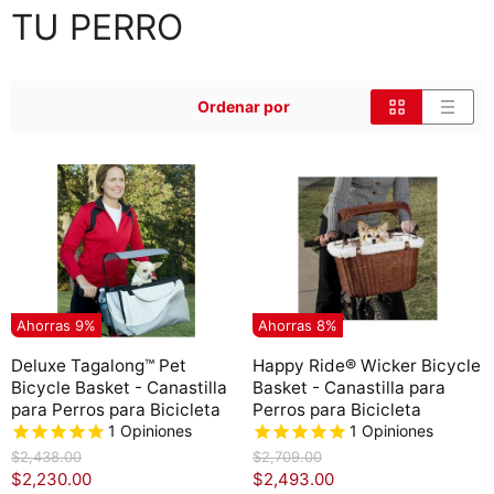
TU PERRO
Ordenar por
Ahorras
9
%
Ahorras
8
%
Deluxe Tagalong™ Pet
Happy Ride® Wicker Bicycle
Bicycle Basket - Canastilla
Basket - Canastilla para
para Perros para Bicicleta
Perros para Bicicleta
1
Opiniones
1
Opiniones
P
P
$2,438.00
$2,709.00
r
r
P
P
$2,230.00
$2,493.00
e
e