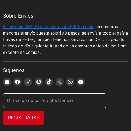
Sobre Envíos
El envío es GRATIS en compras de $899 o más,
en compras
menores el envío cuesta solo $99 pesos, se envía a todo el país a
través de Fedex, también tenemos servicio con DHL. Tu pedido
te llega de día siguiente tu pedido en compras antes de las 1 pm
excepto en comida.
Síguenos
Encuéntrenos
Encuéntrenos
Encuéntrenos
Encuéntrenos
Encuéntrenos
Encuéntrenos
Encuéntrenos
Encuéntrenos
en
en
en
en
en
en
en
en
Correo
Facebook
Instagram
Pinterest
TikTok
X
WhatsApp
YouTube
Dirección de correo electrónico
electrónico
REGISTRARSE