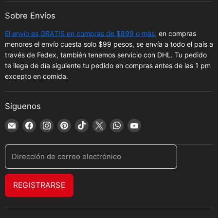
Sobre Envíos
El envío es GRATIS en compras de $899 o más,
en compras
menores el envío cuesta solo $99 pesos, se envía a todo el país a
través de Fedex, también tenemos servicio con DHL. Tu pedido
te llega de día siguiente tu pedido en compras antes de las 1 pm
excepto en comida.
Síguenos
Encuéntrenos
Encuéntrenos
Encuéntrenos
Encuéntrenos
Encuéntrenos
Encuéntrenos
Encuéntrenos
Encuéntrenos
en
en
en
en
en
en
en
en
Correo
Facebook
Instagram
Pinterest
TikTok
X
WhatsApp
YouTube
Dirección de correo electrónico
electrónico
REGISTRARSE