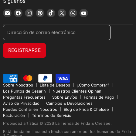
Síguenos
Encuéntrenos
Encuéntrenos
Encuéntrenos
Encuéntrenos
Encuéntrenos
Encuéntrenos
Encuéntrenos
Encuéntrenos
en
en
en
en
en
en
en
en
Correo
Facebook
Instagram
Pinterest
TikTok
X
WhatsApp
YouTube
Dirección de correo electrónico
electrónico
REGISTRARSE
Sobre Nosotros
Lista de Deseos
¿Como Comprar?
Los Puntos de Cesarin
Nuestros Clientes Opinan
Preguntas Frecuentes
Sobre Envíos
Formas de Pago
Aviso de Privacidad
Cambios & Devoluciones
Puedes Confiar en Nosotros
Blog de Frida & Chelsee
Facturación
Términos de Servicio
Propiedad artística © 2026 La Tienda de Frida & Chelsee.
Está tienda en línea esta hecha con amor por los humanos de Frida
& Chelsee