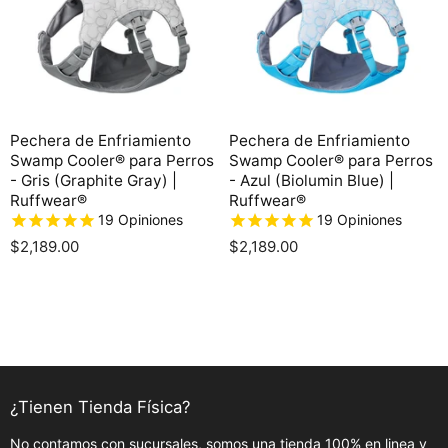
Pechera de Enfriamiento
Pechera de Enfriamiento
Swamp Cooler® para Perros
Swamp Cooler® para Perros
- Gris (Graphite Gray) |
- Azul (Biolumin Blue) |
Ruffwear®
Ruffwear®
19
Opiniones
19
Opiniones
$2,189.00
$2,189.00
¿Tienen Tienda Física?
No contamos con sucursales, somos una tienda 100% en linea y