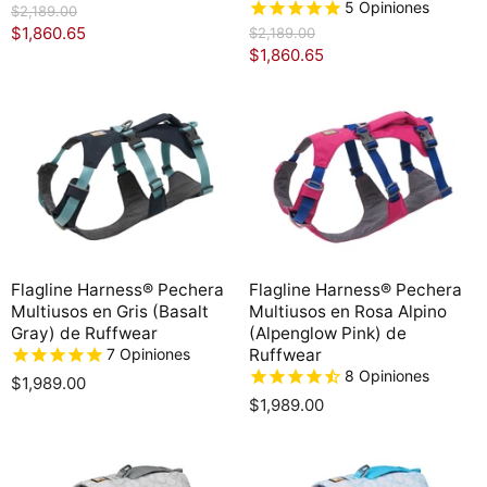
5
Opiniones
P
$2,189.00
r
P
$1,860.65
P
$2,189.00
e
r
P
$1,860.65
r
c
e
r
e
i
c
o
e
c
i
o
o
c
i
r
o
i
o
i
r
g
o
i
a
i
g
a
c
n
i
c
t
a
n
l
t
a
u
l
u
a
Flagline Harness® Pechera
Flagline Harness® Pechera
a
l
Multiusos en Gris (Basalt
Multiusos en Rosa Alpino
l
Gray) de Ruffwear
(Alpenglow Pink) de
7
Opiniones
Ruffwear
8
Opiniones
$1,989.00
$1,989.00