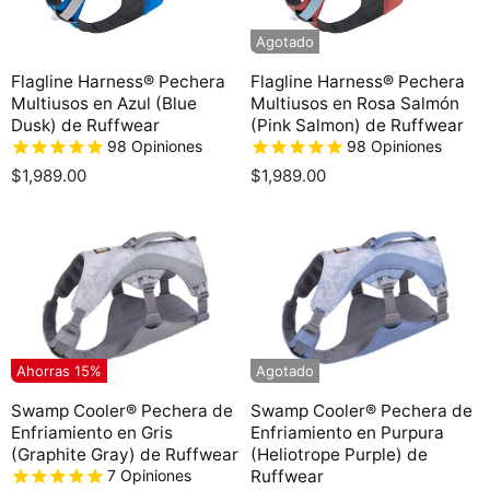
Agotado
Flagline Harness® Pechera
Flagline Harness® Pechera
Multiusos en Azul (Blue
Multiusos en Rosa Salmón
Dusk) de Ruffwear
(Pink Salmon) de Ruffwear
98
Opiniones
98
Opiniones
$1,989.00
$1,989.00
Ahorras
15
%
Agotado
Swamp Cooler® Pechera de
Swamp Cooler® Pechera de
Enfriamiento en Gris
Enfriamiento en Purpura
(Graphite Gray) de Ruffwear
(Heliotrope Purple) de
7
Opiniones
Ruffwear