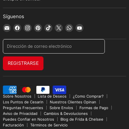
Síguenos
Encuéntrenos
Encuéntrenos
Encuéntrenos
Encuéntrenos
Encuéntrenos
Encuéntrenos
Encuéntrenos
Encuéntrenos
en
en
en
en
en
en
en
en
Correo
Facebook
Instagram
Pinterest
TikTok
X
WhatsApp
YouTube
Dirección de correo electrónico
electrónico
REGISTRARSE
Sobre Nosotros
Lista de Deseos
¿Como Comprar?
Los Puntos de Cesarin
Nuestros Clientes Opinan
Preguntas Frecuentes
Sobre Envíos
Formas de Pago
Aviso de Privacidad
Cambios & Devoluciones
Puedes Confiar en Nosotros
Blog de Frida & Chelsee
Facturación
Términos de Servicio