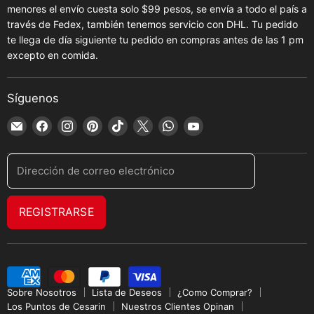
menores el envío cuesta solo $99 pesos, se envía a todo el país a
través de Fedex, también tenemos servicio con DHL. Tu pedido
te llega de día siguiente tu pedido en compras antes de las 1 pm
excepto en comida.
Síguenos
Encuéntrenos
Encuéntrenos
Encuéntrenos
Encuéntrenos
Encuéntrenos
Encuéntrenos
Encuéntrenos
Encuéntrenos
en
en
en
en
en
en
en
en
Correo
Facebook
Instagram
Pinterest
TikTok
X
WhatsApp
YouTube
Dirección de correo electrónico
electrónico
REGISTRARSE
Sobre Nosotros
Lista de Deseos
¿Como Comprar?
Los Puntos de Cesarin
Nuestros Clientes Opinan