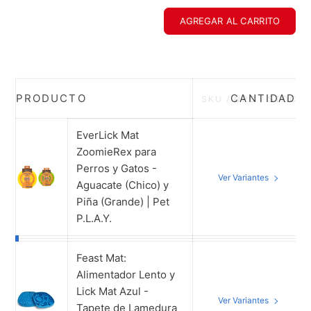
AGREGAR AL CARRITO
PRODUCTO
CANTIDAD
SKU / UPC / STOCK
EverLick Mat
ZoomieRex para
Perros y Gatos -
Ver Variantes
Aguacate (Chico) y
Piña (Grande) | Pet
P.L.A.Y.
Feast Mat:
Alimentador Lento y
Lick Mat Azul -
Ver Variantes
Tapete de Lamedura