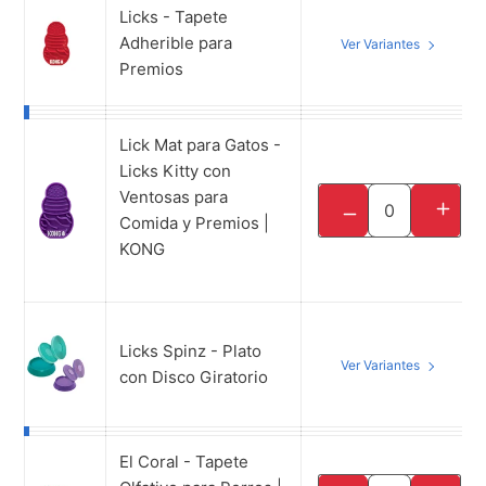
Licks - Tapete
Adherible para
Ver Variantes
Premios
Lick Mat para Gatos -
Licks Kitty con
SKU: CPLP3
Ventosas para
TRANS
TRANSLATION MISS
UPC: 35585530086
Comida y Premios |
Stock: 3 piezas
KONG
Licks Spinz - Plato
Ver Variantes
con Disco Giratorio
El Coral - Tapete
SKU: PY7173EMF