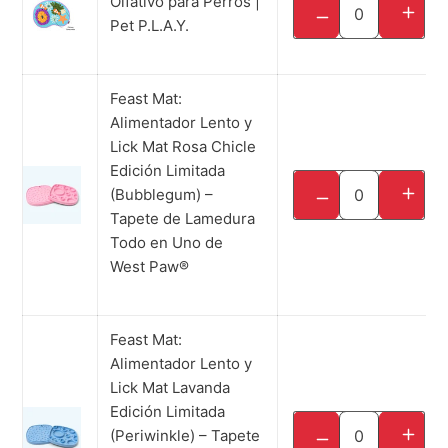
Olfativo para Perros |
TRANS
TRANSLATION MISS
UPC: 840279502290
Pet P.L.A.Y.
Stock: 4 piezas
Feast Mat:
Alimentador Lento y
Lick Mat Rosa Chicle
Edición Limitada
SKU: LE030BBG
(Bubblegum) –
TRANS
TRANSLATION MISS
UPC: N/A
Tapete de Lamedura
Stock: 9 piezas
Todo en Uno de
West Paw®
Feast Mat:
Alimentador Lento y
Lick Mat Lavanda
Edición Limitada
SKU: LE030PWK
(Periwinkle) – Tapete
TRANS
TRANSLATION MISS
UPC: N/A