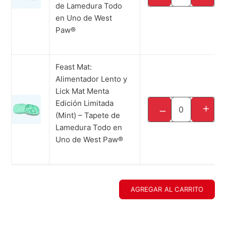
de Lamedura Todo
Stock: 7 piezas
en Uno de West
Paw®
Feast Mat:
Alimentador Lento y
Lick Mat Menta
SKU: LE030MNT
Edición Limitada
TRANS
TRANSLATION MISS
UPC: N/A
(Mint) – Tapete de
Stock: Más de 10 piezas
Lamedura Todo en
Uno de West Paw®
AGREGAR AL CARRITO