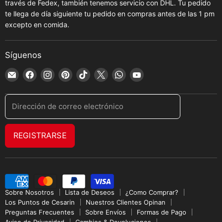
través de Fedex, también tenemos servicio con DHL. Tu pedido
te llega de día siguiente tu pedido en compras antes de las 1 pm
excepto en comida.
Síguenos
Encuéntrenos
Encuéntrenos
Encuéntrenos
Encuéntrenos
Encuéntrenos
Encuéntrenos
Encuéntrenos
Encuéntrenos
en
en
en
en
en
en
en
en
Correo
Facebook
Instagram
Pinterest
TikTok
X
WhatsApp
YouTube
Dirección de correo electrónico
electrónico
REGISTRARSE
Sobre Nosotros
Lista de Deseos
¿Como Comprar?
Los Puntos de Cesarin
Nuestros Clientes Opinan
Preguntas Frecuentes
Sobre Envíos
Formas de Pago