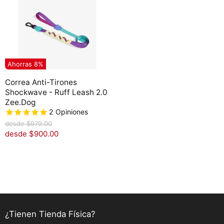
o
o
o
o
r
r
i
i
g
g
i
i
n
n
Ahorras
8
%
a
a
l
l
Correa Anti-Tirones
Shockwave - Ruff Leash 2.0
Zee.Dog
2
Opiniones
P
desde
$979.00
r
desde
$900.00
e
c
i
o
o
r
i
g
i
¿Tienen Tienda Física?
n