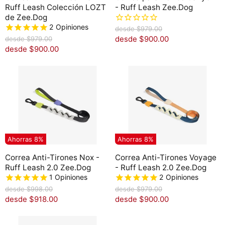
Ruff Leash Colección LOZT
- Ruff Leash Zee.Dog
de Zee.Dog
2
Opiniones
P
desde
$979.00
r
P
desde
$900.00
desde
$979.00
e
r
desde
$900.00
c
e
i
c
o
i
o
o
r
o
i
r
g
i
i
g
n
i
a
n
Ahorras
8
%
Ahorras
8
%
l
a
l
Correa Anti-Tirones Nox -
Correa Anti-Tirones Voyage
Ruff Leash 2.0 Zee.Dog
- Ruff Leash 2.0 Zee.Dog
1
Opiniones
2
Opiniones
P
P
desde
$998.00
desde
$979.00
r
r
desde
$918.00
desde
$900.00
e
e
c
c
i
i