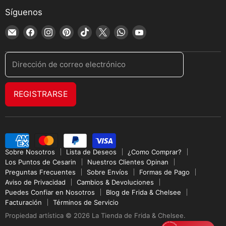
Síguenos
Encuéntrenos
Encuéntrenos
Encuéntrenos
Encuéntrenos
Encuéntrenos
Encuéntrenos
Encuéntrenos
Encuéntrenos
en
en
en
en
en
en
en
en
Correo
Facebook
Instagram
Pinterest
TikTok
X
WhatsApp
YouTube
Dirección de correo electrónico
electrónico
REGISTRARSE
Sobre Nosotros
Lista de Deseos
¿Como Comprar?
Los Puntos de Cesarin
Nuestros Clientes Opinan
Preguntas Frecuentes
Sobre Envíos
Formas de Pago
Aviso de Privacidad
Cambios & Devoluciones
Puedes Confiar en Nosotros
Blog de Frida & Chelsee
Facturación
Términos de Servicio
Propiedad artística © 2026 La Tienda de Frida & Chelsee.