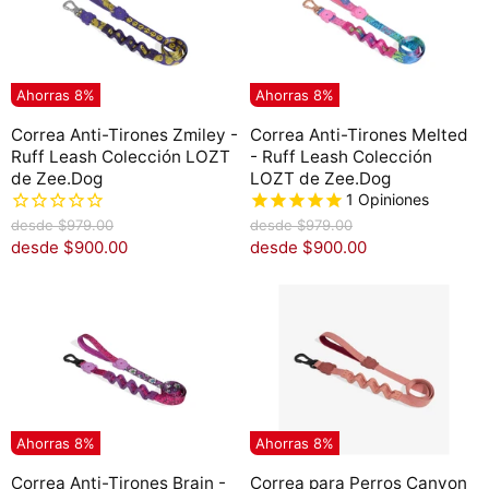
r
r
i
i
g
g
i
i
n
n
Ahorras
8
%
Ahorras
8
%
a
a
l
l
Correa Anti-Tirones Zmiley -
Correa Anti-Tirones Melted
Ruff Leash Colección LOZT
- Ruff Leash Colección
de Zee.Dog
LOZT de Zee.Dog
1
Opiniones
P
P
desde
$979.00
desde
$979.00
r
r
desde
$900.00
desde
$900.00
e
e
c
c
i
i
o
o
o
o
r
r
i
i
g
g
i
i
n
n
Ahorras
8
%
Ahorras
8
%
a
a
l
l
Correa Anti-Tirones Brain -
Correa para Perros Canyon