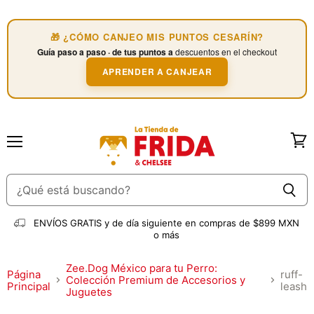
🎁 ¿CÓMO CANJEO MIS PUNTOS CESARÍN?
Guía paso a paso · de tus puntos a
descuentos en el checkout
APRENDER A CANJEAR
Menú
Ver
carri
ENVÍOS GRATIS
y de día siguiente en compras de $899 MXN
o más
Zee.Dog México para tu Perro:
Página
ruff-
Colección Premium de Accesorios y
Principal
leash
Juguetes