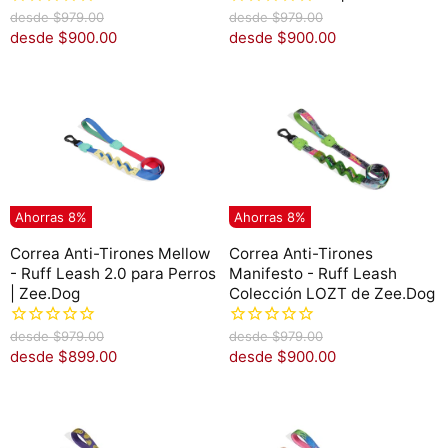
P
P
desde
$979.00
desde
$979.00
r
r
desde
$900.00
desde
$900.00
e
e
c
c
i
i
o
o
o
o
r
r
i
i
g
g
i
i
n
n
Ahorras
8
%
Ahorras
8
%
a
a
l
l
Correa Anti-Tirones Mellow
Correa Anti-Tirones
- Ruff Leash 2.0 para Perros
Manifesto - Ruff Leash
| Zee.Dog
Colección LOZT de Zee.Dog
P
P
desde
$979.00
desde
$979.00
r
r
desde
$899.00
desde
$900.00
e
e
c
c
i
i
o
o
o
o