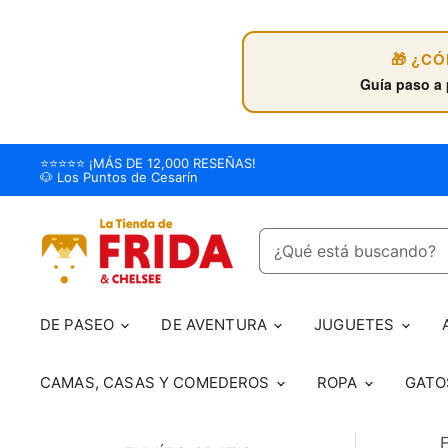
🎁 ¿C
Guía paso a 
⭐️⭐️⭐️⭐️⭐️ ¡MÁS DE 12,000 RESEÑAS!
🐶 Los Puntos de Cesarín
DE PASEO
DE AVENTURA
JUGUETES
CAMAS, CASAS Y COMEDEROS
ROPA
GAT