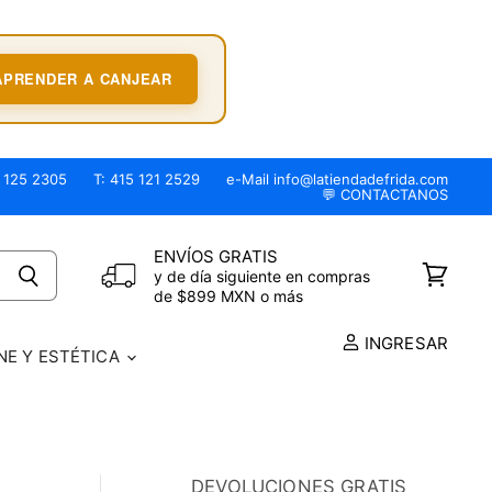
APRENDER A CANJEAR
 125 2305
T: 415 121 2529
e-Mail info@latiendadefrida.com
💬 CONTACTANOS
ENVÍOS GRATIS
y de día siguiente en compras
Ver
de $899 MXN o más
carrito
INGRESAR
NE Y ESTÉTICA
DEVOLUCIONES GRATIS