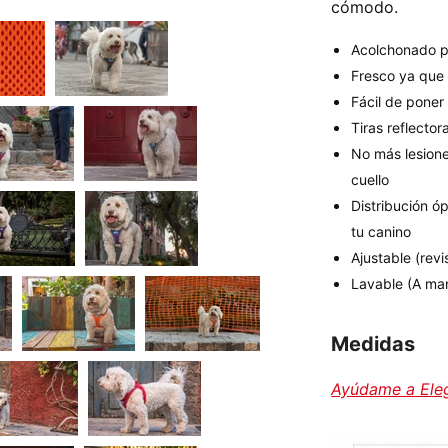
cómodo.
Acolchonado 
Fresco ya que 
Fácil de poner 
Tiras reflecto
No más lesione
cuello
Distribución ó
tu canino
Ajustable (rev
Lavable (A ma
Medidas
Ayúdame a Eleg