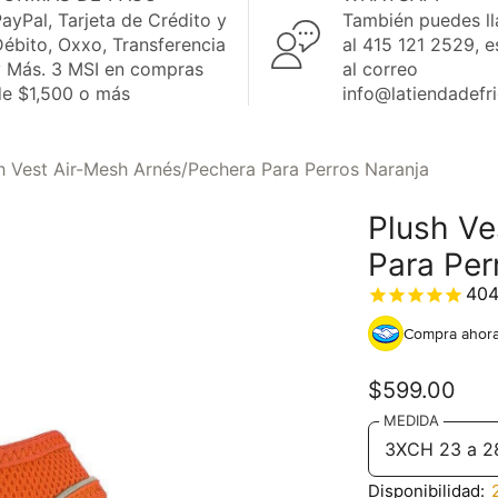
ayPal, Tarjeta de Crédito y
También puedes l
ébito, Oxxo, Transferencia
al 415 121 2529, e
y Más. 3 MSI en compras
al correo
de $1,500 o más
info@latiendadefr
h Vest Air-Mesh Arnés/Pechera Para Perros Naranja
Plush Ve
Para Per
40
Compra ahora
$599.00
MEDIDA
Disponibilidad: