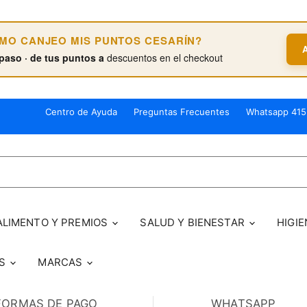
ÓMO CANJEO MIS PUNTOS CESARÍN?
paso · de tus puntos a
descuentos en el checkout
Centro de Ayuda
Preguntas Frecuentes
Whatsapp 415
ALIMENTO Y PREMIOS
SALUD Y BIENESTAR
HIGIE
OS
MARCAS
FORMAS DE PAGO
WHATSAPP