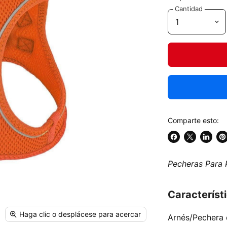
Cantidad
Comparte esto:
Compartir
Compartir
Compar
Gu
en
en
en
en
Pecheras Para 
Facebook
X
Linked
Pi
Característ
Haga clic o desplácese para acercar
Arnés/Pechera 