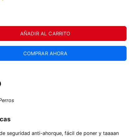
AÑADIR AL CARRITO
COMPRAR AHORA
tir
ardar
Perros
In
nterest
icas
de seguridad anti-ahorque, fácil de poner y taaaan