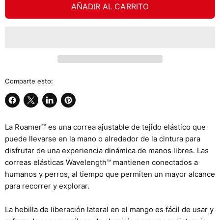
AÑADIR AL CARRITO
Comparte esto:
Compartir
Compartir
Compartir
Guardar
en
en
en
en
La Roamer™ es una correa ajustable de tejido elástico que
Facebook
X
LinkedIn
Pinterest
puede llevarse en la mano o alrededor de la cintura para
disfrutar de una experiencia dinámica de manos libres. Las
correas elásticas Wavelength™ mantienen conectados a
humanos y perros, al tiempo que permiten un mayor alcance
para recorrer y explorar.
La hebilla de liberación lateral en el mango es fácil de usar y