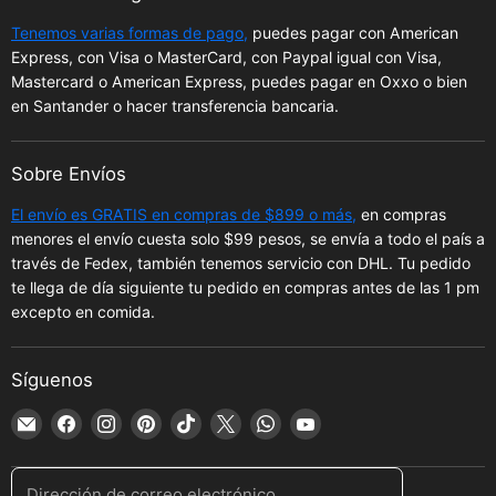
Tenemos varias formas de pago,
puedes pagar con American
Express, con Visa o MasterCard, con Paypal igual con Visa,
Mastercard o American Express, puedes pagar en Oxxo o bien
en Santander o hacer transferencia bancaria.
Sobre Envíos
El envío es GRATIS en compras de $899 o más,
en compras
menores el envío cuesta solo $99 pesos, se envía a todo el país a
través de Fedex, también tenemos servicio con DHL. Tu pedido
te llega de día siguiente tu pedido en compras antes de las 1 pm
excepto en comida.
Síguenos
Encuéntrenos
Encuéntrenos
Encuéntrenos
Encuéntrenos
Encuéntrenos
Encuéntrenos
Encuéntrenos
Encuéntrenos
en
en
en
en
en
en
en
en
Correo
Facebook
Instagram
Pinterest
TikTok
X
WhatsApp
YouTube
Dirección de correo electrónico