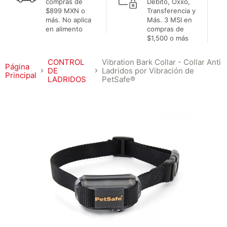
compras de
Débito, Oxxo,
$899 MXN o
Transferencia y
más. No aplica
Más. 3 MSI en
en alimento
compras de
$1,500 o más
CONTROL
Vibration Bark Collar - Collar Anti
Página
DE
Ladridos por Vibración de
Principal
LADRIDOS
PetSafe®