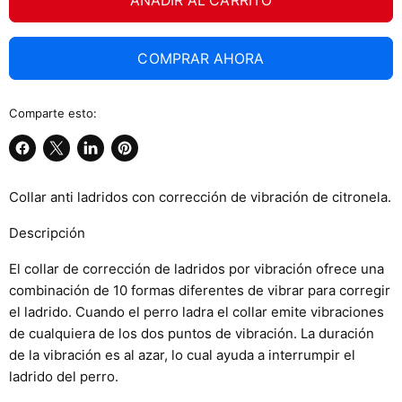
AÑADIR AL CARRITO
COMPRAR AHORA
Comparte esto:
Compartir
Compartir
Compartir
Guardar
en
en
en
en
Collar anti ladridos con corrección de vibración de citronela.
Facebook
X
LinkedIn
Pinterest
Descripción
El collar de corrección de ladridos por vibración ofrece una
combinación de 10 formas diferentes de vibrar para corregir
el ladrido. Cuando el perro ladra el collar emite vibraciones
de cualquiera de los dos puntos de vibración. La duración
de la vibración es al azar, lo cual ayuda a interrumpir el
ladrido del perro.