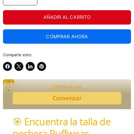
AÑADIR AL CARRITO
COMPRAR AHORA
Comparte esto:
Compartir
Compartir
Compartir
Guardar
en
en
en
en
Facebook
X
LinkedIn
Pinterest