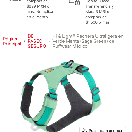
compras de
Débito, Oxxo,
$899 MXN o
Transferencia y
más. No aplica
Más. 3 MSI en
en alimento
compras de
$1,500 o más
DE
Hi & Light® Pechera Ultraligera en
Página
PASEO
Verde Menta (Sage Green) de
Principal
SEGURO
Ruffwear México
Pulse para acercar