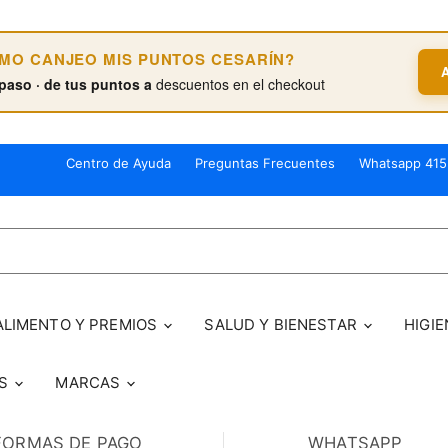
ÓMO CANJEO MIS PUNTOS CESARÍN?
paso · de tus puntos a
descuentos en el checkout
Centro de Ayuda
Preguntas Frecuentes
Whatsapp 415
ALIMENTO Y PREMIOS
SALUD Y BIENESTAR
HIGIE
OS
MARCAS
FORMAS DE PAGO
WHATSAPP