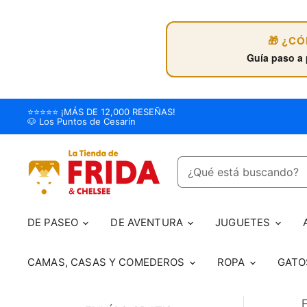
🎁 ¿C
Guía paso a 
⭐️⭐️⭐️⭐️⭐️ ¡MÁS DE 12,000 RESEÑAS!
🐶 Los Puntos de Cesarín
DE PASEO
DE AVENTURA
JUGUETES
CAMAS, CASAS Y COMEDEROS
ROPA
GAT