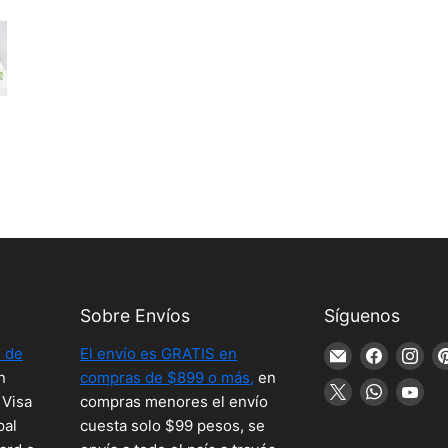
Sobre Envíos
Síguenos
 de
El envío es GRATIS en
Encuéntreno
Encuént
En
n
compras de $899 o más,
en
en
en
en
Encuéntreno
Encuént
En
 Visa
compras menores el envío
Correo
Faceboo
Ins
en
en
en
pal
cuesta solo $99 pesos, se
electrónico
X
WhatsA
Yo