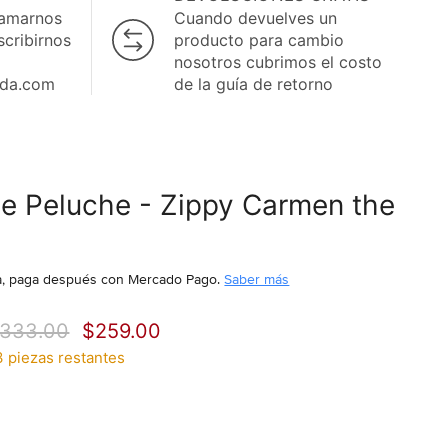
lamarnos
Cuando devuelves un
scribirnos
producto para cambio
nosotros cubrimos el costo
ida.com
de la guía de retorno
e Peluche - Zippy Carmen the
, paga después
con Mercado Pago.
Saber más
recio original
Precio actual
333.00
$259.00
3 piezas restantes