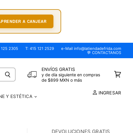
APRENDER A CANJEAR
 125 2305
T: 415 121 2529
e-Mail info@latiendadefrida.com
💬 CONTACTANOS
ENVÍOS GRATIS
y de día siguiente en compras
Ver
de $899 MXN o más
carrito
INGRESAR
NE Y ESTÉTICA
DEVOLUCIONES GRATIS