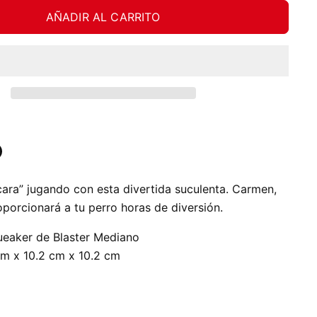
AÑADIR AL CARRITO
tir
ardar
cara” jugando con esta divertida suculenta. Carmen,
In
nterest
roporcionará a tu perro horas de diversión.
ueaker de Blaster Mediano
cm x 10.2 cm x 10.2 cm