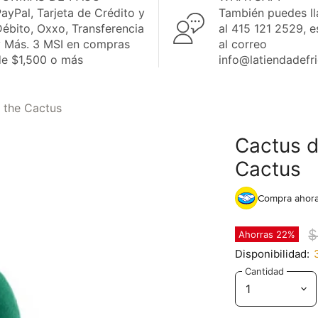
ayPal, Tarjeta de Crédito y
También puedes l
ébito, Oxxo, Transferencia
al 415 121 2529, e
y Más. 3 MSI en compras
al correo
de $1,500 o más
info@latiendadefr
 the Cactus
Cactus d
Cactus
Compra ahora
P
$
Ahorras
22
%
Disponibilidad:
Cantidad