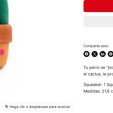
Comparte esto:
Compartir
Compartir
Compar
Gu
en
en
en
en
Tu perro se “pi
Facebook
X
Linked
Pi
el cactus, le p
Squeaker: 1 Sq
Medidas: 21.6 
Haga clic o desplácese para acercar