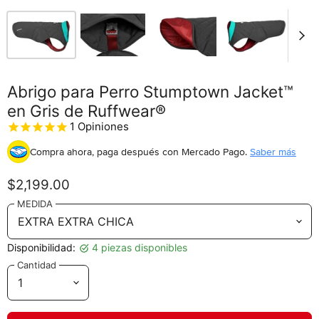
Abrigo para Perro Stumptown Jacket™
en Gris de Ruffwear®
1
Opiniones
Compra ahora, paga después
con Mercado Pago.
Saber más
$2,199.00
MEDIDA
Disponibilidad:
4 piezas disponibles
Cantidad