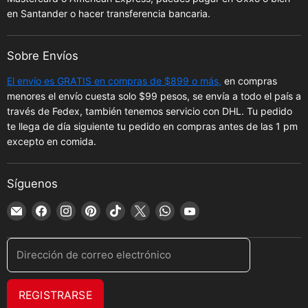
en Santander o hacer transferencia bancaria.
Sobre Envíos
El envío es GRATIS en compras de $899 o más,
en compras
menores el envío cuesta solo $99 pesos, se envía a todo el país a
través de Fedex, también tenemos servicio con DHL. Tu pedido
te llega de día siguiente tu pedido en compras antes de las 1 pm
excepto en comida.
Síguenos
Encuéntrenos
Encuéntrenos
Encuéntrenos
Encuéntrenos
Encuéntrenos
Encuéntrenos
Encuéntrenos
Encuéntrenos
en
en
en
en
en
en
en
en
Correo
Facebook
Instagram
Pinterest
TikTok
X
WhatsApp
YouTube
Dirección de correo electrónico
electrónico
REGISTRARSE