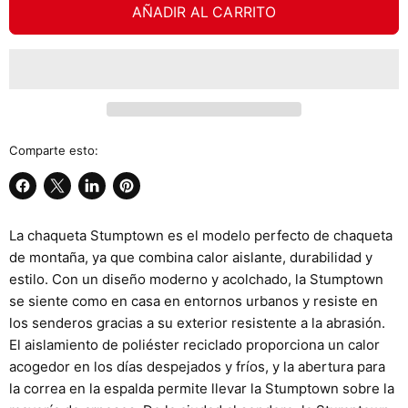
AÑADIR AL CARRITO
Comparte esto:
Compartir
Compartir
Compartir
Guardar
en
en
en
en
La chaqueta Stumptown es el modelo perfecto de chaqueta
Facebook
X
LinkedIn
Pinterest
de montaña, ya que combina calor aislante, durabilidad y
estilo. Con un diseño moderno y acolchado, la Stumptown
se siente como en casa en entornos urbanos y resiste en
los senderos gracias a su exterior resistente a la abrasión.
El aislamiento de poliéster reciclado proporciona un calor
acogedor en los días despejados y fríos, y la abertura para
la correa en la espalda permite llevar la Stumptown sobre la