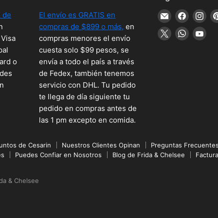
 de
El envío es GRATIS en
Encuéntreno
Encuént
En
n
compras de $899 o más,
en
en
en
en
Encuéntreno
Encuént
En
 Visa
compras menores el envío
Correo
Faceboo
Ins
en
en
en
pal
cuesta solo $99 pesos, se
electrónico
X
WhatsA
Yo
ard o
envía a todo el país a través
edes
de Fedex, también tenemos
en
servicio con DHL. Tu pedido
te llega de día siguiente tu
pedido en compras antes de
las 1 pm excepto en comida.
untos de Cesarin
Nuestros Clientes Opinan
Preguntas Frecuente
es
Puedes Confiar en Nosotros
Blog de Frida & Chelsee
Factur
ida & Chelsee