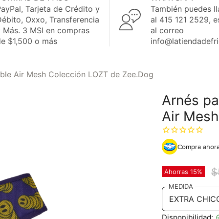
ayPal, Tarjeta de Crédito y
También puedes l
ébito, Oxxo, Transferencia
al 415 121 2529, e
y Más. 3 MSI en compras
al correo
de $1,500 o más
info@latiendadefr
table Air Mesh Colección LOZT de Zee.Dog
Arnés pa
Air Mes
Compra ahora
P
$
Ahorras
15
%
MEDIDA
Disponibilidad: