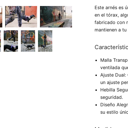
Este arnés es ú
en el tórax, al
fabricado con m
mantienen a tu
Característi
Malla Transp
ventilada qu
Ajuste Dual:
un ajuste pe
Hebilla Segu
seguridad.
Diseño Alegr
su estilo úni