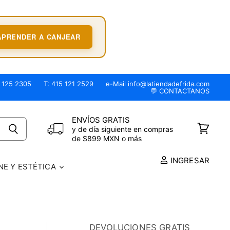
APRENDER A CANJEAR
 125 2305
T: 415 121 2529
e-Mail info@latiendadefrida.com
💬 CONTACTANOS
ENVÍOS GRATIS
y de día siguiente en compras
Ver
de $899 MXN o más
carrito
INGRESAR
NE Y ESTÉTICA
DEVOLUCIONES GRATIS