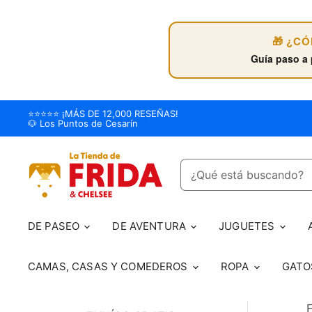
🎁 ¿C
Guía paso a 
⭐️⭐️⭐️⭐️⭐️ ¡MÁS DE 12,000 RESEÑAS!
🐶 Los Puntos de Cesarín
DE PASEO
DE AVENTURA
JUGUETES
CAMAS, CASAS Y COMEDEROS
ROPA
GAT