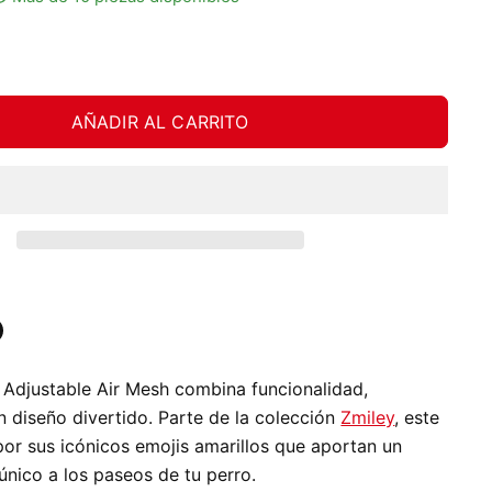
AÑADIR AL CARRITO
tir
ardar
 Adjustable Air Mesh
combina funcionalidad,
In
nterest
 diseño divertido. Parte de la colección
Zmiley
, este
por sus icónicos emojis amarillos que aportan un
único a los paseos de tu perro.