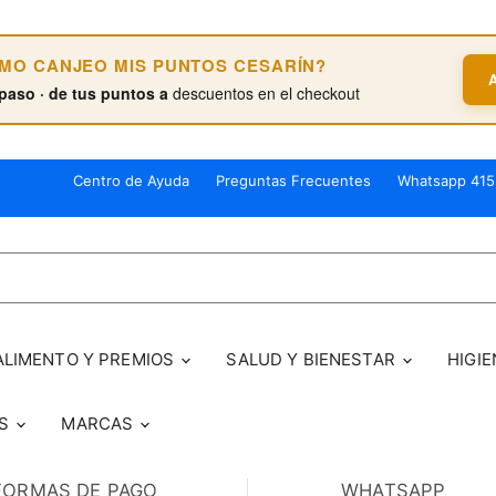
ÓMO CANJEO MIS PUNTOS CESARÍN?
paso · de tus puntos a
descuentos en el checkout
Centro de Ayuda
Preguntas Frecuentes
Whatsapp 415
ALIMENTO Y PREMIOS
SALUD Y BIENESTAR
HIGIE
OS
MARCAS
FORMAS DE PAGO
WHATSAPP