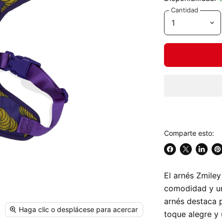
Cantidad
Comparte esto:
Compartir
Compartir
Compar
Gu
en
en
en
en
El arnés
Zmiley
Facebook
X
Linked
Pi
comodidad y un
arnés destaca 
Haga clic o desplácese para acercar
toque alegre y 