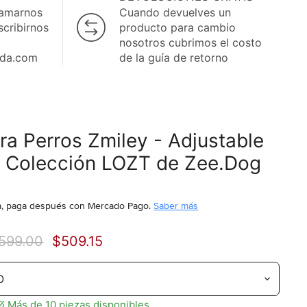
lamarnos
Cuando devuelves un
scribirnos
producto para cambio
nosotros cubrimos el costo
ida.com
de la guía de retorno
ra Perros Zmiley - Adjustable
h Colección LOZT de Zee.Dog
, paga después
con Mercado Pago.
Saber más
recio original
Precio actual
599.00
$509.15
Más de 10 piezas disponibles