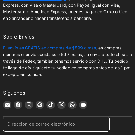
Express, con Visa o MasterCard, con Paypal igual con Visa,
Mastercard o American Express, puedes pagar en Oxxo o bien
en Santander o hacer transferencia bancaria.
Sobre Envíos
El envío es GRATIS en compras de $899 o más,
en compras
menores el envío cuesta solo $99 pesos, se envía a todo el país a
través de Fedex, también tenemos servicio con DHL. Tu pedido
te llega de día siguiente tu pedido en compras antes de las 1 pm
excepto en comida.
Síguenos
Encuéntrenos
Encuéntrenos
Encuéntrenos
Encuéntrenos
Encuéntrenos
Encuéntrenos
Encuéntrenos
Encuéntrenos
en
en
en
en
en
en
en
en
Correo
Facebook
Instagram
Pinterest
TikTok
X
WhatsApp
YouTube
Dirección de correo electrónico
electrónico