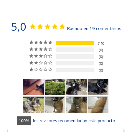
5,0
Basado en 19 comentarios
19
0
0
0
0
100
los revisores recomendarían este producto