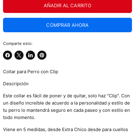
AÑADIR AL CARRITO
COMPRAR AHORA
Comparte esto:
Compartir
Compartir
Compartir
Guardar
en
en
en
en
Collar para Perro con Clip
Facebook
X
LinkedIn
Pinterest
Descripción
Este collar es fácil de poner y de quitar, solo haz "Clip". Con
un diseño increíble de acuerdo a la personalidad y estilo de
tu perro lo mantendrá seguro en cada paseo y con estilo en
todo momento.
Viene en 5 medidas, desde Extra Chico desde para cuellos