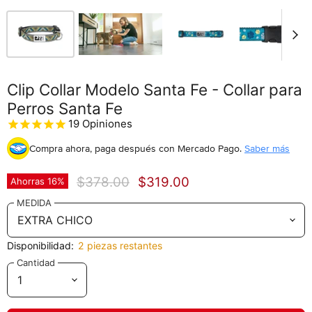
Clip Collar Modelo Santa Fe - Collar para
Perros Santa Fe
19
Opiniones
Compra ahora, paga después
con Mercado Pago.
Saber más
Precio original
Precio actual
$378.00
$319.00
Ahorras
16
%
MEDIDA
Disponibilidad:
2 piezas restantes
Cantidad