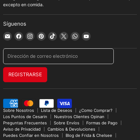
excepto en comida.
Síguenos
Encuéntrenos
Encuéntrenos
Encuéntrenos
Encuéntrenos
Encuéntrenos
Encuéntrenos
Encuéntrenos
Encuéntrenos
en
en
en
en
en
en
en
en
Correo
Facebook
Instagram
Pinterest
TikTok
X
WhatsApp
YouTube
Dirección de correo electrónico
electrónico
REGISTRARSE
Sobre Nosotros
Lista de Deseos
¿Como Comprar?
Los Puntos de Cesarin
Nuestros Clientes Opinan
Preguntas Frecuentes
Sobre Envíos
Formas de Pago
Aviso de Privacidad
Cambios & Devoluciones
Puedes Confiar en Nosotros
Blog de Frida & Chelsee