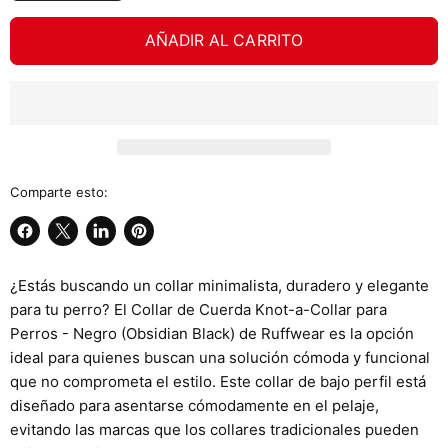
AÑADIR AL CARRITO
Comparte esto:
Compartir
Compartir
Compartir
Guardar
en
en
en
en
¿Estás buscando un collar minimalista, duradero y elegante
Facebook
X
LinkedIn
Pinterest
para tu perro? El
Collar de Cuerda Knot-a-Collar para
Perros - Negro (Obsidian Black)
de Ruffwear es la opción
ideal para quienes buscan una solución cómoda y funcional
que no comprometa el estilo. Este collar de bajo perfil está
diseñado para asentarse cómodamente en el pelaje,
evitando las marcas que los collares tradicionales pueden