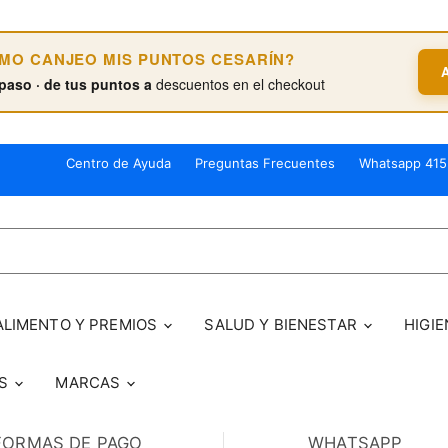
ÓMO CANJEO MIS PUNTOS CESARÍN?
paso · de tus puntos a
descuentos en el checkout
Centro de Ayuda
Preguntas Frecuentes
Whatsapp 415
ALIMENTO Y PREMIOS
SALUD Y BIENESTAR
HIGIE
OS
MARCAS
FORMAS DE PAGO
WHATSAPP