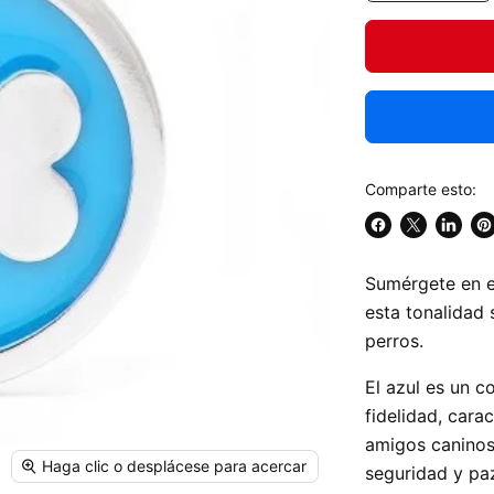
Comparte esto:
Compartir
Compartir
Compar
Gu
en
en
en
en
Sumérgete en e
Facebook
X
Linked
Pi
esta tonalidad 
perros.
El azul es un co
fidelidad, cara
amigos caninos
Haga clic o desplácese para acercar
seguridad y paz