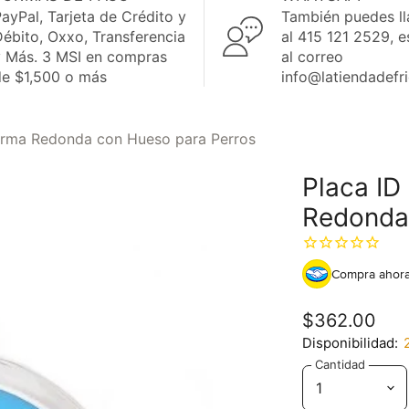
ayPal, Tarjeta de Crédito y
También puedes l
ébito, Oxxo, Transferencia
al 415 121 2529, e
y Más. 3 MSI en compras
al correo
de $1,500 o más
info@latiendadefr
Forma Redonda con Hueso para Perros
Placa ID
Redonda
Compra ahora
$362.00
Disponibilidad:
Cantidad