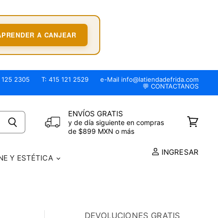
APRENDER A CANJEAR
 125 2305
T: 415 121 2529
e-Mail info@latiendadefrida.com
💬 CONTACTANOS
ENVÍOS GRATIS
y de día siguiente en compras
Ver
de $899 MXN o más
carrito
INGRESAR
NE Y ESTÉTICA
DEVOLUCIONES GRATIS