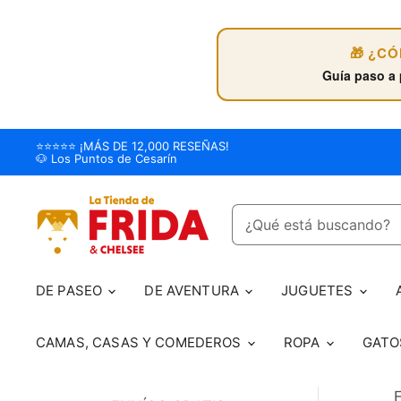
🎁 ¿C
Guía paso a 
⭐️⭐️⭐️⭐️⭐️ ¡MÁS DE 12,000 RESEÑAS!
🐶 Los Puntos de Cesarín
DE PASEO
DE AVENTURA
JUGUETES
CAMAS, CASAS Y COMEDEROS
ROPA
GAT