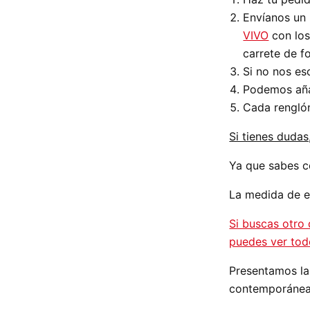
Envíanos un
VIVO
con los
carrete de f
Si no nos es
Podemos añad
Cada renglón
Si tienes dudas
Ya que sabes c
La medida de es
Si buscas otro 
puedes ver tod
Presentamos las
contemporáneas 