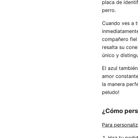
placa de identi
perro.
Cuando ves a tu
inmediatamente 
compañero fiel 
resalta su cone
único y disting
El azul también
amor constante
la manera perf
peludo!
¿Cómo perso
Para personaliz
Haz tu pedid