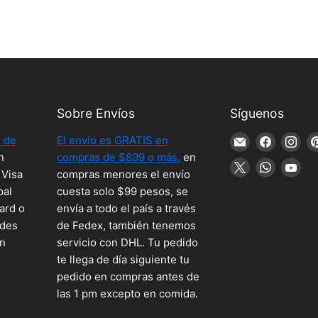
Sobre Envíos
Síguenos
 de
El envío es GRATIS en
Encuéntreno
Encuént
En
n
compras de $899 o más,
en
en
en
en
Encuéntreno
Encuént
En
 Visa
compras menores el envío
Correo
Faceboo
Ins
en
en
en
pal
cuesta solo $99 pesos, se
electrónico
X
WhatsA
Yo
ard o
envía a todo el país a través
edes
de Fedex, también tenemos
en
servicio con DHL. Tu pedido
te llega de día siguiente tu
pedido en compras antes de
las 1 pm excepto en comida.