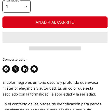
Cantidad
AÑADIR AL CARRITO
Comparte esto:
Compartir
Compartir
Compartir
Guardar
en
en
en
en
El color negro es un tono oscuro y profundo que evoca
Facebook
X
LinkedIn
Pinterest
misterio, elegancia y autoridad. Es un color que está
asociado con la formalidad, la sobriedad y la seriedad.
En el contexto de las placas de identificación para perros,
una placa de color negro puede añadir un toque de