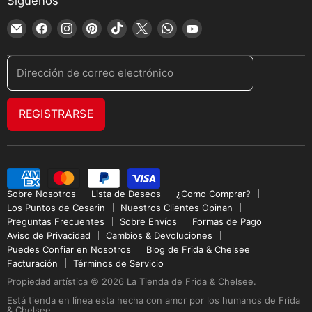
Síguenos
Encuéntrenos
Encuéntrenos
Encuéntrenos
Encuéntrenos
Encuéntrenos
Encuéntrenos
Encuéntrenos
Encuéntrenos
en
en
en
en
en
en
en
en
Correo
Facebook
Instagram
Pinterest
TikTok
X
WhatsApp
YouTube
Dirección de correo electrónico
electrónico
REGISTRARSE
Sobre Nosotros
Lista de Deseos
¿Como Comprar?
Los Puntos de Cesarin
Nuestros Clientes Opinan
Preguntas Frecuentes
Sobre Envíos
Formas de Pago
Aviso de Privacidad
Cambios & Devoluciones
Puedes Confiar en Nosotros
Blog de Frida & Chelsee
Facturación
Términos de Servicio
Propiedad artística © 2026 La Tienda de Frida & Chelsee.
Está tienda en línea esta hecha con amor por los humanos de Frida
& Chelsee